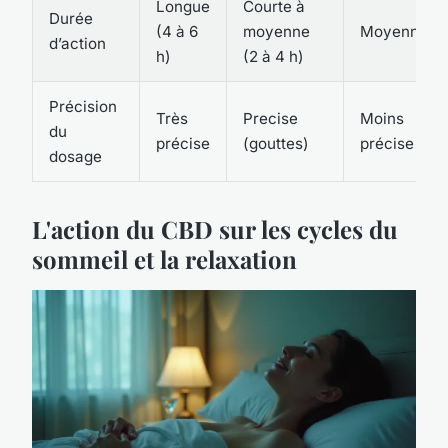
Longue
Courte à
Durée
(4 à 6
moyenne
Moyenne
d’action
h)
(2 à 4 h)
Précision
Très
Precise
Moins
du
précise
(gouttes)
précise
dosage
L'action du CBD sur les cycles du
sommeil et la relaxation