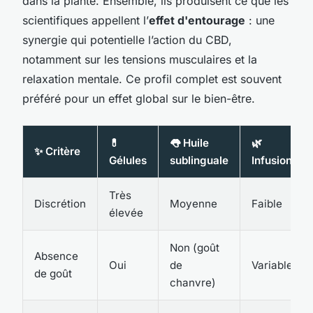
dans la plante. Ensemble, ils produisent ce que les
scientifiques appellent l’
effet d'entourage
: une
synergie qui potentielle l’action du CBD,
notamment sur les tensions musculaires et la
relaxation mentale. Ce profil complet est souvent
préféré pour un effet global sur le bien-être.
💊
👅 Huile
🌿
✨ Critère
Gélules
sublinguale
Infusion
Très
Discrétion
Moyenne
Faible
élevée
Non (goût
Absence
Oui
de
Variable
de goût
chanvre)