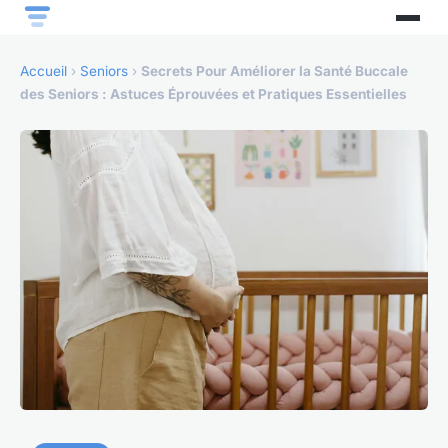
Accueil
›
Seniors
›
Secrets Pour Améliorer la Santé Buccale
des Seniors : Astuces Éprouvées et Pratiques Essentielles