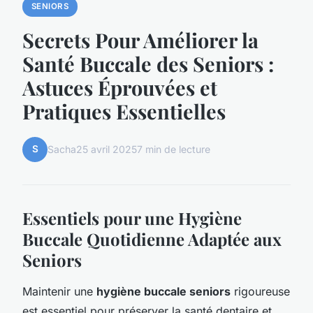
SENIORS
Secrets Pour Améliorer la
Santé Buccale des Seniors :
Astuces Éprouvées et
Pratiques Essentielles
S
Sacha
25 avril 2025
7 min de lecture
Essentiels pour une Hygiène
Buccale Quotidienne Adaptée aux
Seniors
Maintenir une
hygiène buccale seniors
rigoureuse
est essentiel pour préserver la santé dentaire et