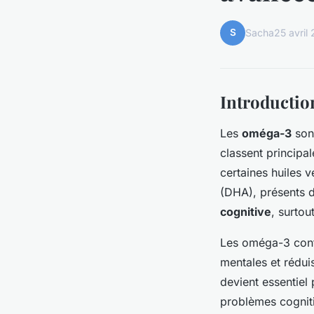
S
Sacha
25 avril
Introductio
Les
oméga-3
sont
classent principal
certaines huiles 
(DHA), présents d
cognitive
, surtou
Les oméga-3 contr
mentales et rédui
devient essentiel
problèmes cognit