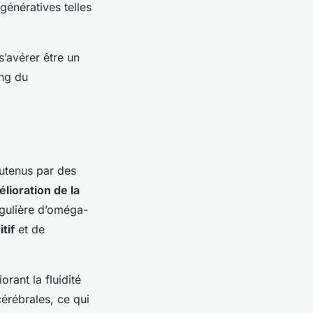
génératives telles
’avérer être un
ong du
utenus par des
lioration de la
régulière d’oméga-
tif
et de
orant la fluidité
cérébrales, ce qui