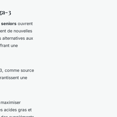
ga-3
 seniors
ouvrent
ent de nouvelles
 alternatives aux
frant une
a-3, comme source
rantissent une
e maximiser
s acides gras et
t des suppléments