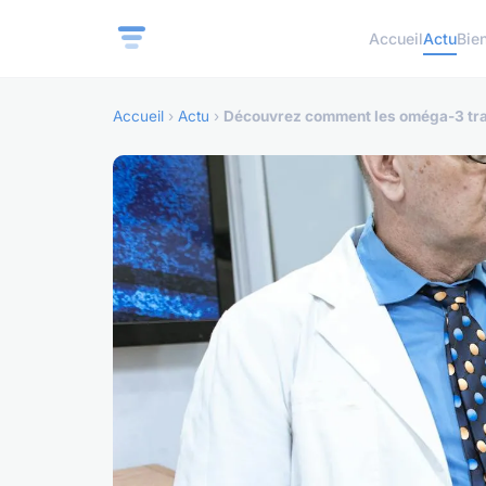
Accueil
Actu
Bie
Accueil
›
Actu
›
Découvrez comment les oméga-3 tran