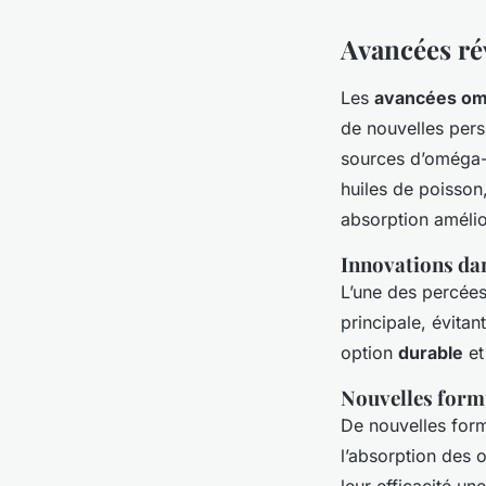
Avancées ré
Les
avancées o
de nouvelles pers
sources d’oméga-
huiles de poisson
absorption amélio
Innovations da
L’une des percée
principale, évita
option
durable
et
Nouvelles formu
De nouvelles form
l’absorption des 
leur efficacité 