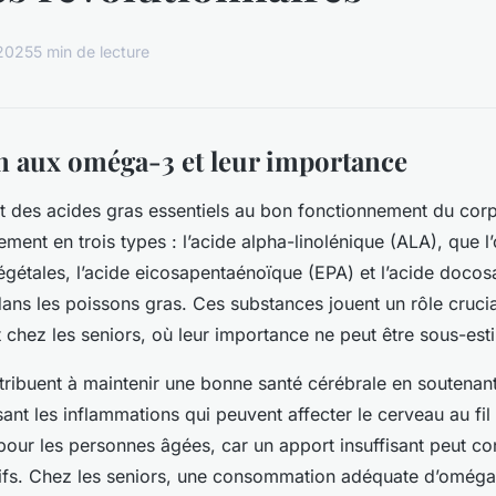
 2025
5 min de lecture
n aux oméga-3 et leur importance
 des acides gras essentiels au bon fonctionnement du corp
ement en trois types : l’acide alpha-linolénique (ALA), que l
végétales, l’acide eicosapentaénoïque (EPA) et l’acide doc
ans les poissons gras. Ces substances jouent un rôle cruci
t chez les seniors, où leur importance ne peut être sous-est
ibuent à maintenir une bonne santé cérébrale en soutenant
sant les inflammations qui peuvent affecter le cerveau au fi
 pour les personnes âgées, car un apport insuffisant peut co
ifs. Chez les seniors, une consommation adéquate d’oméga-