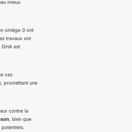
eau mieux
 en oméga-3 ont
es travaux ont
e DHA est
de ces
, promettant une
eur contre la
nson
, bien que
potentiels.