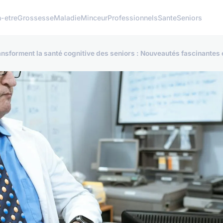
n-etre
Grossesse
Maladie
Minceur
Professionnels
Sante
Seniors
sforment la santé cognitive des seniors : Nouveautés fascinantes 