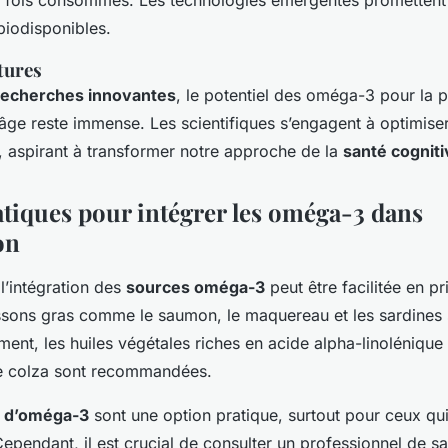
biodisponibles.
tures
recherches innovantes
, le potentiel des oméga-3 pour la 
’âge reste immense. Les scientifiques s’engagent à optimiser 
 aspirant à transformer notre approche de la
santé cogniti
atiques pour intégrer les oméga-3 dans
on
 l’intégration des
sources oméga-3
peut être facilitée en pr
ssons gras comme le saumon, le maquereau et les sardines s
ent, les huiles végétales riches en acide alpha-linolénique 
 de colza sont recommandées.
 d’oméga-3
sont une option pratique, surtout pour ceux q
ependant, il est crucial de consulter un professionnel de sa