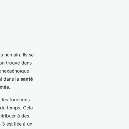
s humain. Ils se
’on trouve dans
osahexaénoïque
al dans la
santé
imée.
 les fonctions
l du temps. Cela
ntribuer à des
3 est liée à un