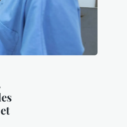
3
des
et